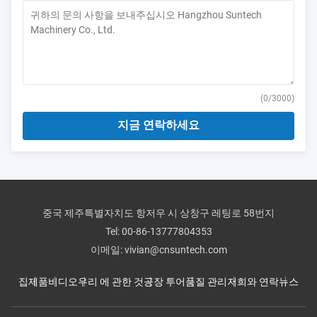
(
0
/3000)
지금 연락하세요
중국 제주특별자치도 항저우 시 상창구 레팅로 58번지
Tel:
00-86-13777804353
이메일:
vivian@cnsuntech.com
집
제품
비디오
우리 에 관한 것
공장 투어
품질 관리
저희와 연락
뉴스